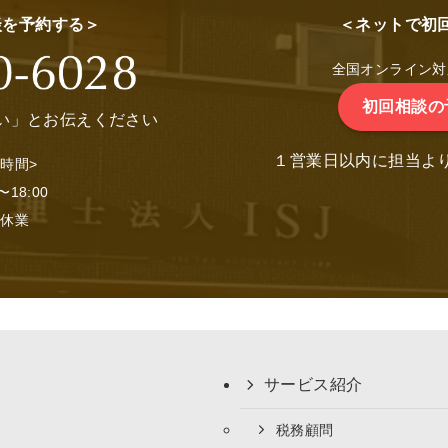
談を予約する＞
＜ネットで初
全国オンライン対
初回相談の
い」とお伝えください
１営業日以内に担当よ
時間>
〜18:00
：休業
サービス紹介
税務顧問