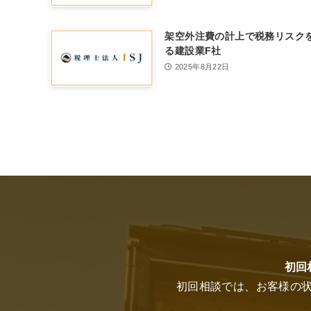
架空外注費の計上で税務リスク
る建設業F社
2025年8月22日
初回
初回相談では、お客様の